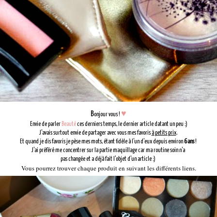
B
♥
onjour vous !
Envie de parler
Beauté
ces derniers temps, le dernier article datant un peu :)
J'avais surtout envie de partager avec vous mes favoris
à petits prix
.
Et quand je dis favoris je pèse mes mots, étant fidèle à l'un d'eux depuis environ
6 ans
!
J'ai préféré me concentrer sur la partie maquillage car ma routine soin n'a
pas changée et a déjà fait l'objet d'un article :)
Vous pourrez trouver chaque produit en suivant les différents liens.