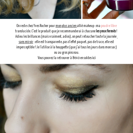
On reste chez Yves Rocher pour
mon plus ancien
allié makeup : ma
poudre libre
translucide. C'est le produit que je recommanderai à chacune
les yeux fermés
!
Adieu les brillances (mais vraiment, adios), on peut retoucher toute la journée
sans miroir
: elle est transparente, pas d'effet paquet, pas de trace, elle est
imperceptible ! Je l'utilise à la houppette (que j'ai tous les jours dans mon sac)
ou au gros pinceau.
Vous pouvez la retrouver à 8€40 en soldes
ici