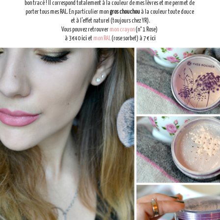
bon tracé ! Il correspond totalement à la couleur de mes lèvres et me permet de
porter tous mes RAL. En particulier mon
gros chouchou
à la couleur toute douce
et à l'effet naturel (toujours chez YR).
Vous pouvez retrouver
mon crayon
(n°1 Rose)
à 3€40
ici
et
mon RAL
(rose sorbet) à 7€
ici