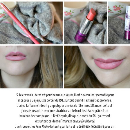
Si le crayon à lèvres est pour beaucoup
inutile
, il est devenu indispensable pour
moi pour que je puisse porter du RAL, surtout quand il est mat et prononcé.
J'ai eu la "bonne" idée il y a quelques années de fêter mes 18 ans en boîte et
j'en suis ressortie avec une
cicatrice
sur le bord des lèvres grâce à un
bouchon de champagne^^ Bref depuis, dès que je mets du RAL, ça ressort
et surtout ça donne l'impression
que j'ai débordé.
J'ai trouvé chez
Yves Rocher
la teinte parfaite et le
crémeux nécessaire
pour un